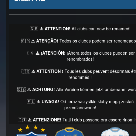
🇬🇧
⚠️ ATTENTION!
All clubs can now be renamed!
🇧🇷
⚠️ ATENÇÃO!
Todos os clubes podem ser renomeado
🇪🇸
⚠️ ¡ATENCIÓN!
¡Ahora todos los clubes pueden ser
renombrados!
🇫🇷
⚠️ ATTENTION !
Tous les clubs peuvent désormais êt
renommés !
🇩🇪
⚠️ ACHTUNG!
Alle Vereine können jetzt umbenannt wer
🇵🇱
⚠️ UWAGA!
Od teraz wszystkie kluby mogą zostać
przemianowane!
🇮🇹
⚠️ ATTENZIONE!
Tutti i club possono ora essere rinomin