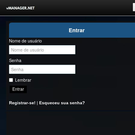
Inicio
Entrar
Registrar-se!
Nome de usuário
Competições
Comunidade
Senha
Notícias
Clubes Livres
Lembrar
Entrar
Registrar-se!
|
Esqueceu sua senha?