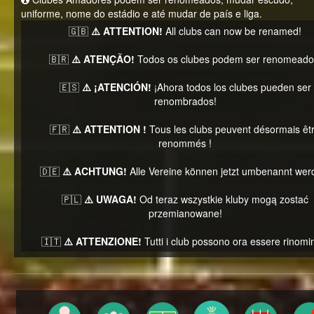
uniforme, nome do estádio e até mudar de país e liga.
🇬🇧
⚠️ ATTENTION!
All clubs can now be renamed!
🇧🇷
⚠️ ATENÇÃO!
Todos os clubes podem ser renomeado
🇪🇸
⚠️ ¡ATENCIÓN!
¡Ahora todos los clubes pueden ser
renombrados!
🇫🇷
⚠️ ATTENTION !
Tous les clubs peuvent désormais êt
renommés !
🇩🇪
⚠️ ACHTUNG!
Alle Vereine können jetzt umbenannt wer
🇵🇱
⚠️ UWAGA!
Od teraz wszystkie kluby mogą zostać
przemianowane!
🇮🇹
⚠️ ATTENZIONE!
Tutti i club possono ora essere rinomin