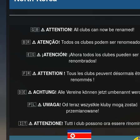
🇬🇧
⚠️ ATTENTION!
All clubs can now be renamed!
🇧🇷
⚠️ ATENÇÃO!
Todos os clubes podem ser renomeado
🇪🇸
⚠️ ¡ATENCIÓN!
¡Ahora todos los clubes pueden ser
renombrados!
🇫🇷
⚠️ ATTENTION !
Tous les clubs peuvent désormais êt
renommés !
🇩🇪
⚠️ ACHTUNG!
Alle Vereine können jetzt umbenannt wer
🇵🇱
⚠️ UWAGA!
Od teraz wszystkie kluby mogą zostać
przemianowane!
🇮🇹
⚠️ ATTENZIONE!
Tutti i club possono ora essere rinomin