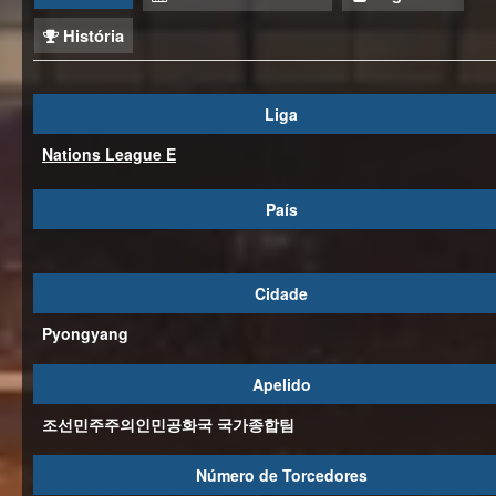
História
Liga
Nations League E
País
Cidade
Pyongyang
Apelido
조선민주주의인민공화국 국가종합팀
Número de Torcedores