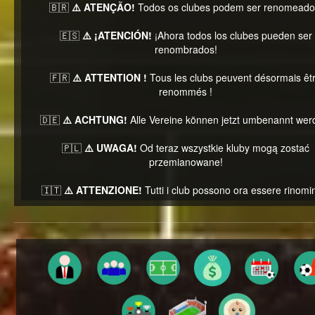
🇧🇷
⚠️ ATENÇÃO!
Todos os clubes podem ser renomeado
🇪🇸
⚠️ ¡ATENCIÓN!
¡Ahora todos los clubes pueden ser
renombrados!
🇫🇷
⚠️ ATTENTION !
Tous les clubs peuvent désormais êt
renommés !
🇩🇪
⚠️ ACHTUNG!
Alle Vereine können jetzt umbenannt wer
🇵🇱
⚠️ UWAGA!
Od teraz wszystkie kluby mogą zostać
przemianowane!
🇮🇹
⚠️ ATTENZIONE!
Tutti i club possono ora essere rinomin