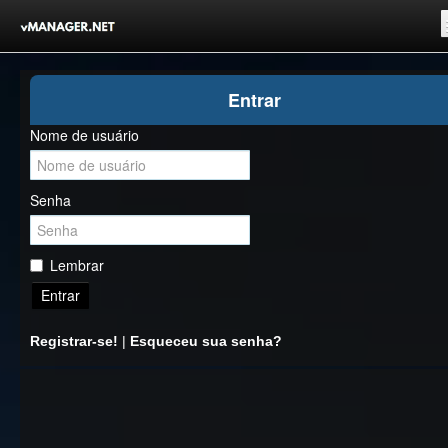
Inicio
Entrar
Registrar-se!
Nome de usuário
Competições
Comunidade
Senha
Notícias
Clubes Livres
Lembrar
Entrar
Registrar-se!
|
Esqueceu sua senha?