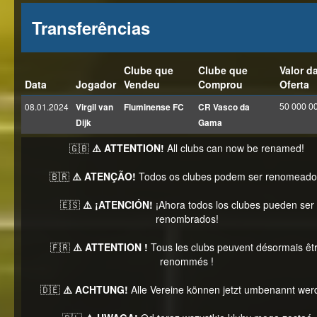
Transferências
Clube que
Clube que
Valor d
Data
Jogador
Vendeu
Comprou
Oferta
08.01.2024
Virgil van
Fluminense FC
CR Vasco da
50 000 0
Dijk
Gama
🇬🇧
⚠️ ATTENTION!
All clubs can now be renamed!
🇧🇷
⚠️ ATENÇÃO!
Todos os clubes podem ser renomeado
🇪🇸
⚠️ ¡ATENCIÓN!
¡Ahora todos los clubes pueden ser
renombrados!
🇫🇷
⚠️ ATTENTION !
Tous les clubs peuvent désormais êt
renommés !
🇩🇪
⚠️ ACHTUNG!
Alle Vereine können jetzt umbenannt wer