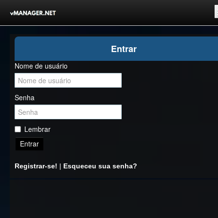
Inicio
Entrar
Registrar-se!
Nome de usuário
Competições
Comunidade
Senha
Notícias
Clubes Livres
Lembrar
Entrar
Registrar-se!
|
Esqueceu sua senha?