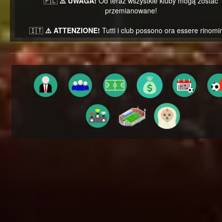
🇵🇱
⚠️ UWAGA!
Od teraz wszystkie kluby mogą zostać
przemianowane!
🇮🇹
⚠️ ATTENZIONE!
Tutti i club possono ora essere rinomin