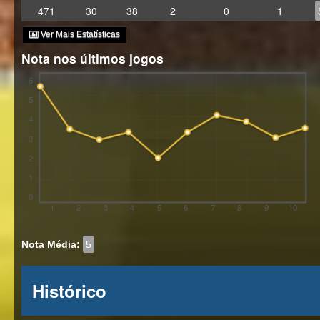
471
30
38
2
0
1
Ver Mais Estatísticas
Nota nos últimos jogos
6
5
4
3
2
1
0
1
2
3
4
5
6
7
8
9
10
Nota Média:
5
Histórico