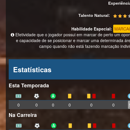
Experiênci
Talento Natural:
Habilidade Especial:
MARCA
Efetividade que o jogador possui em marcar de perto um opo
e capacidade de se posicionar e marcar uma determinada ár
campo quando não está fazendo marcação indivi
Estatísticas
Esta Temporada
0
0
0
0
0
0
Na Carreira