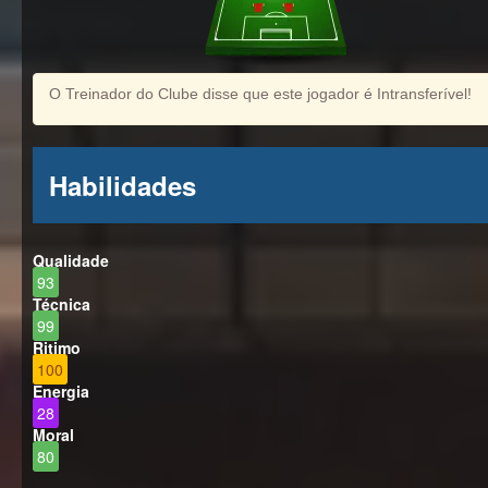
O Treinador do Clube disse que este jogador é Intransferível!
Habilidades
Qualidade
93
Técnica
99
Ritimo
100
Energia
28
Moral
80