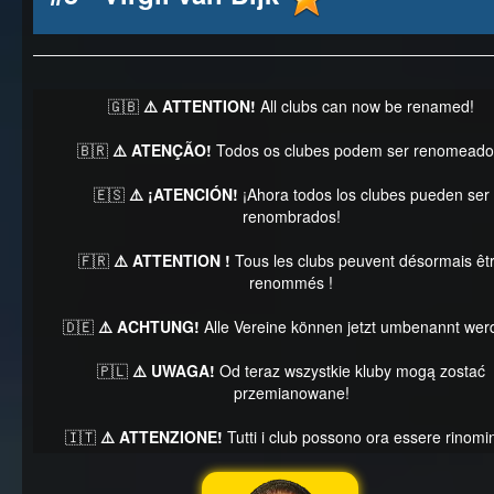
🇬🇧
⚠️ ATTENTION!
All clubs can now be renamed!
🇧🇷
⚠️ ATENÇÃO!
Todos os clubes podem ser renomeado
🇪🇸
⚠️ ¡ATENCIÓN!
¡Ahora todos los clubes pueden ser
renombrados!
🇫🇷
⚠️ ATTENTION !
Tous les clubs peuvent désormais êt
renommés !
🇩🇪
⚠️ ACHTUNG!
Alle Vereine können jetzt umbenannt wer
🇵🇱
⚠️ UWAGA!
Od teraz wszystkie kluby mogą zostać
przemianowane!
🇮🇹
⚠️ ATTENZIONE!
Tutti i club possono ora essere rinomin