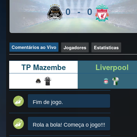
0
-
0
Comentários ao Vivo
Jogadores
Estatísticas
TP Mazembe
Liverpool
Fim de jogo.
Rola a bola! Começa o jogo!!!